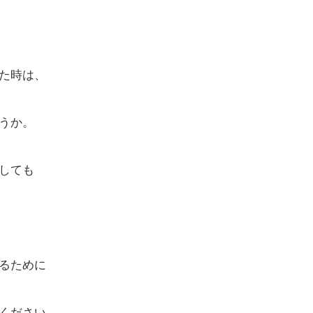
た時は、
うか。
しても
るために
ください。